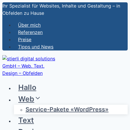
Zum
Ihr Spezialist für Websites, Inhalte und Gestaltung – in
Inhalt
Obfelden zu Hause
springen
Über mich
Referenzen
Preise
Tipps und News
Hallo
Web
Service-Pakete «WordPress»
Text