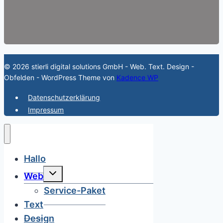
© 2026 stierli digital solutions GmbH - Web. Text. Design -
Obfelden - WordPress Theme von
Kadence WP
Datenschutzerklärung
Impressum
Hallo
Untermenü
Web
umschalten
Service-Paket
Text
Design