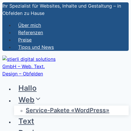
Zum
Ihr Spezialist für Websites, Inhalte und Gestaltung – in
Inhalt
Obfelden zu Hause
springen
Über mich
Referenzen
Preise
Tipps und News
Hallo
Web
Service-Pakete «WordPress»
Text