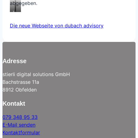
abgegeben.
Von
…
alt…
zu
neu.
Die neue Webseite von dubach advisory
Adresse
stierli digital solutions GmbH
Bachstrasse 11a
8912 Obfelden
Kontakt
079 348 95 33
E-Mail senden
Kontaktformular