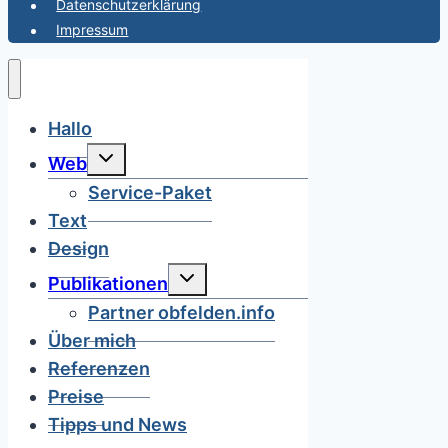
Datenschutzerklärung
Impressum
Hallo
Untermenü
Web
umschalten
Service-Paket
Text
Design
Untermenü
Publikationen
umschalten
Partner obfelden.info
Über mich
Referenzen
Preise
Tipps und News