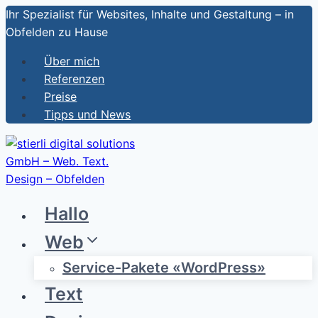
Zum
Ihr Spezialist für Websites, Inhalte und Gestaltung – in
Inhalt
Obfelden zu Hause
springen
Über mich
Referenzen
Preise
Tipps und News
Hallo
Web
Service-Pakete «WordPress»
Text