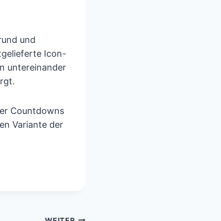
rund und
tgelieferte Icon-
en untereinander
rgt.
oder Countdowns
en Variante der
WEITER