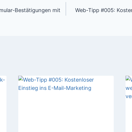
igation
mular-Bestätigungen mit
Web-Tipp #005: Kostenl