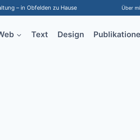
taltung – in Obfelden zu Hause
Über m
Web
Text
Design
Publikation