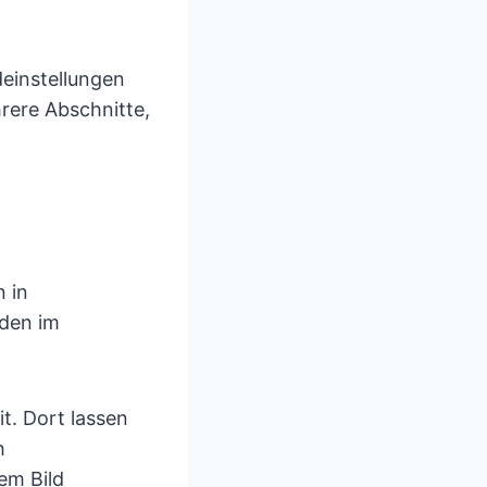
deinstellungen
rere Abschnitte,
 in
 den im
t. Dort lassen
h
em Bild