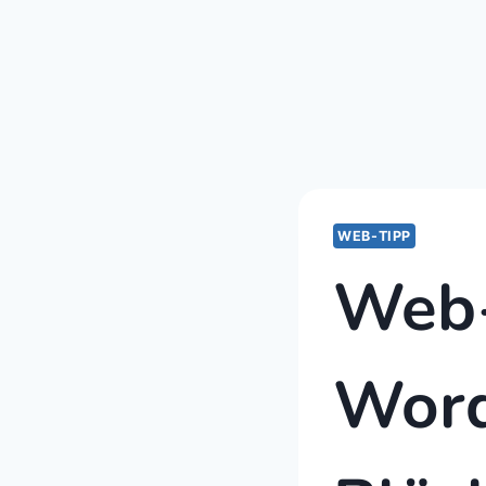
WEB-TIPP
Web-
Word