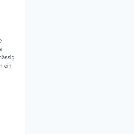
e
s
mässig
h ein