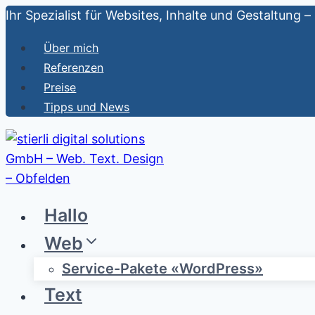
Zum
Ihr Spezialist für Websites, Inhalte und Gestaltung 
Inhalt
Über mich
springen
Referenzen
Preise
Tipps und News
Hallo
Web
Service-Pakete «WordPress»
Text