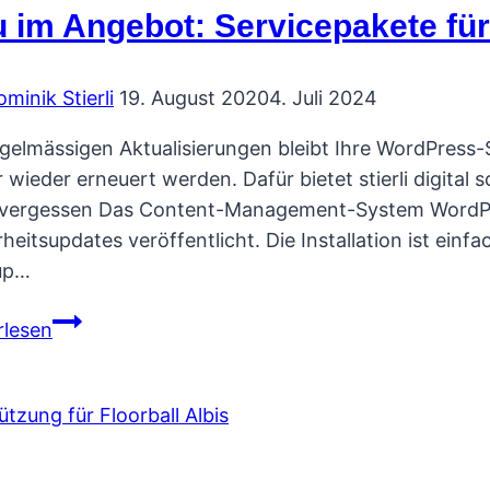
 im Angebot: Servicepakete fü
minik Stierli
19. August 2020
4. Juli 2024
egelmässigen Aktualisierungen bleibt Ihre WordPress-S
 wieder erneuert werden. Dafür bietet stierli digital
 vergessen Das Content-Management-System WordPres
rheitsupdates veröffentlicht. Die Installation ist ein
up…
Neu
rlesen
im
Angebot:
Servicepakete
für
„WordPress“