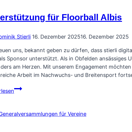
erstützung für Floorball Albis
minik Stierli
16. Dezember 2025
16. Dezember 2025
reuen uns, bekannt geben zu dürfen, dass stierli digi
 als Sponsor unterstützt. Als in Obfelden ansässiges
ders am Herzen. Mit unserem Engagement möchten wir
greiche Arbeit im Nachwuchs- und Breitensport fort
Unterstützung
rlesen
für
Floorball
Albis