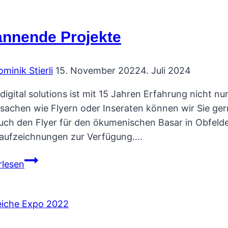
nnende Projekte
minik Stierli
15. November 2022
4. Juli 2024
i digital solutions ist mit 15 Jahren Erfahrung nicht n
sachen wie Flyern oder Inseraten können wir Sie gern
uch den Flyer für den ökumenischen Basar in Obfelde
aufzeichnungen zur Verfügung….
Spannende
rlesen
Projekte