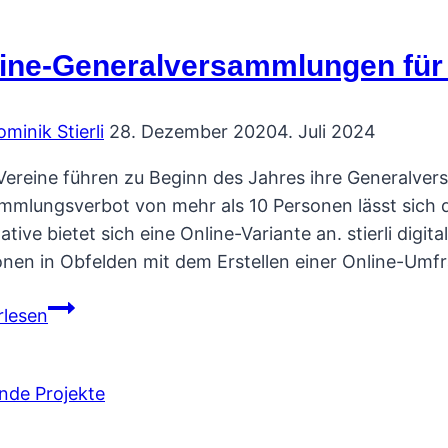
ine-Generalversammlungen für
minik Stierli
28. Dezember 2020
4. Juli 2024
 Vereine führen zu Beginn des Jahres ihre Generalv
mmlungsverbot von mehr als 10 Personen lässt sich d
ative bietet sich eine Online-Variante an. stierli digi
onen in Obfelden mit dem Erstellen einer Online-Umf
Online-
rlesen
Generalversammlungen
für
Vereine