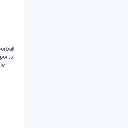
orball
Sports
ne