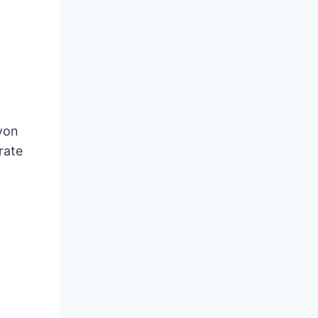
 von
rate