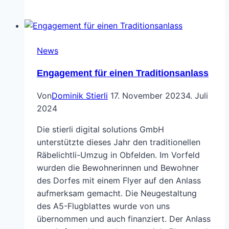
solutions
erstellt
Jubiläumsseite
News
für
Ernst
Engagement für einen Traditionsanlass
Schweizer
Von
Dominik Stierli
17. November 2023
4. Juli
2024
Die stierli digital solutions GmbH
unterstützte dieses Jahr den traditionellen
Räbelichtli-Umzug in Obfelden. Im Vorfeld
wurden die Bewohnerinnen und Bewohner
des Dorfes mit einem Flyer auf den Anlass
aufmerksam gemacht. Die Neugestaltung
des A5-Flugblattes wurde von uns
übernommen und auch finanziert. Der Anlass