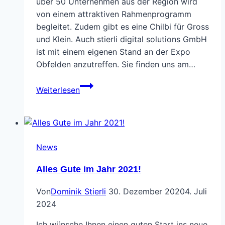
über 50 Unternehmen aus der Region wird
von einem attraktiven Rahmenprogramm
begleitet. Zudem gibt es eine Chilbi für Gross
und Klein. Auch stierli digital solutions GmbH
ist mit einem eigenen Stand an der Expo
Obfelden anzutreffen. Sie finden uns am…
stierli
Weiterlesen
digital
solutions
unterstützt
die
News
Expo
Obfelden
Alles Gute im Jahr 2021!
Von
Dominik Stierli
30. Dezember 2020
4. Juli
2024
Ich wünsche Ihnen einen guten Start ins neue