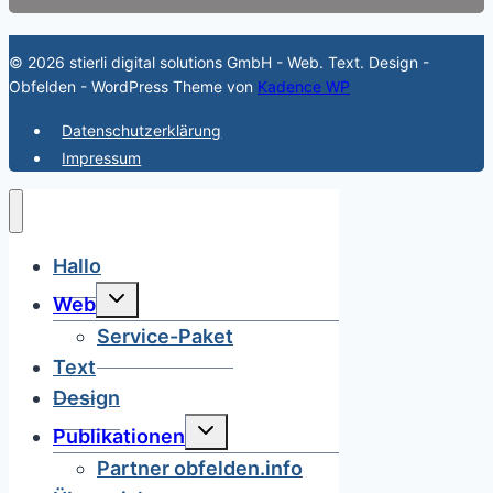
© 2026 stierli digital solutions GmbH - Web. Text. Design -
Obfelden - WordPress Theme von
Kadence WP
Datenschutzerklärung
Impressum
Hallo
Untermenü
Web
umschalten
Service-Paket
Text
Design
Untermenü
Publikationen
umschalten
Partner obfelden.info