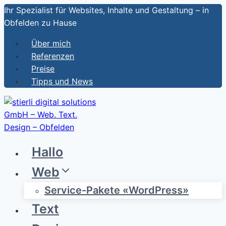
Zum
Ihr Spezialist für Websites, Inhalte und Gestaltung – in
Inhalt
Obfelden zu Hause
springen
Über mich
Referenzen
Preise
Tipps und News
Hallo
Web
Service-Pakete «WordPress»
Text